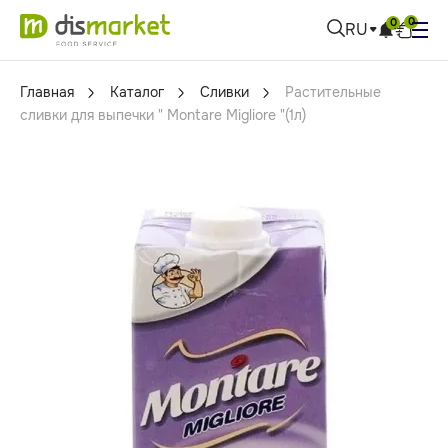
0
0
RU
Главная
Каталог
Сливки
Pастительные
сливки для выпечки " Montare Migliore "(1л)