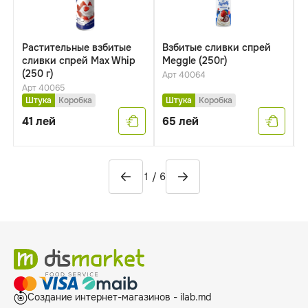
Растительные взбитые
Bзбитые сливки спрей
С
сливки спрей Max Whip
Meggle (250г)
"
(250 г)
Арт 40064
А
Арт 40065
Штука
Коробка
Штука
Коробка
41
лей
65
лей
6
1
/
6
Создание интернет-магазинов - ilab.md