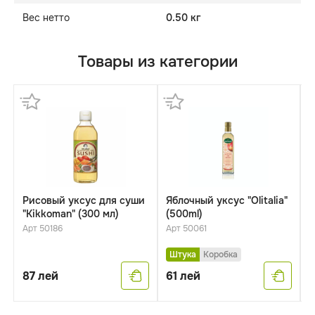
Вес нетто
0.50 кг
Товары из категории
Рисовый уксус для суши
Яблочный уксус "Olitalia"
В
"Kikkoman" (300 мл)
(500ml)
C
(
Арт 50186
Арт 50061
А
Штука
Коробка
87
лей
61
лей