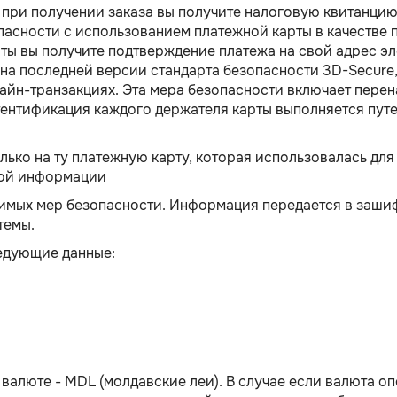
 при получении заказа вы получите налоговую квитанцию
асности с использованием платежной карты в качестве п
ты вы получите подтверждение платежа на свой адрес э
на последней версии стандарта безопасности 3D-Secure,
лайн-транзакциях. Эта мера безопасности включает пере
утентификация каждого держателя карты выполняется пу
ько на ту платежную карту, которая использовалась для
той информации
имых мер безопасности. Информация передается в зашиф
темы.
едующие данные:
валюте - MDL (молдавские леи). В случае если валюта оп