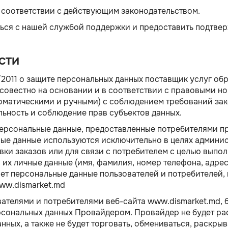
в соответствии с действующим законодательством.
ься с нашей службой поддержки и предоставить подтвер
СТИ
2011 о защите персональных данных поставщик услуг об
овестно на основании и в соответствии с правовыми н
матическими и ручными) с соблюдением требований зако
ьность и соблюдение прав субъектов данных.
персональные данные, предоставленные потребителями п
ные данные используются исключительно в целях админи
авки заказов или для связи с потребителем с целью вып
о их личные данные (имя, фамилия, номер телефона, адрес
ет персональные данные пользователей и потребителей,
ww.dismarket.md
телями и потребителями веб-сайта www.dismarket.md, б
рсональных данных Провайдером. Провайдер не будет ра
ных, а также не будет торговать, обмениваться, раскрыв