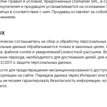
тие Правил и условий, предложенных Dismarker SRL, в 
купателем и продавцом устанавливаются на основании 
нятых в соответствии с ним. Продавец оставляет за собо
енениями.
ЫХ
тически соглашаетесь на сбор и обработку персональных
ьные данные обрабатываются только в законных целях, т
gle, файлов cookie и уведомлений\новостной рассылки.
чение периода, необходимого для достижения целей, для к
3/2011 о защите персональных данных.
сти для предотвращения несанкционированного доступа
рмации на сайте. Передача данных через Интернет или 
мы не можем гарантировать безопасность информации, к
иск.