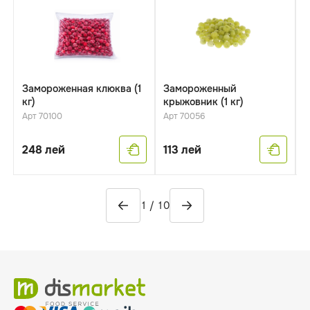
Замороженная клюква (1
Замороженный
З
кг)
крыжовник (1 кг)
я
Арт 70100
Арт 70056
А
248
лей
113
лей
1
1
/
10