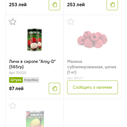
253
лей
253
лей
Личи в сиропе "Aroy-D"
Малина
(565гр)
сублимированная, целая
(1 кг)
Арт 70025
Арт 80127
Штука
Коробка
Сообщить о наличии
87
лей