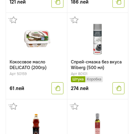
121
лей
186
лей
Кокосовое масло
Cпрей-смазка без вкуса
DELICATO (200гр)
Wiberg (500 мл)
Арт 50159
Арт 80101
Штука
Коробка
61
лей
274
лей