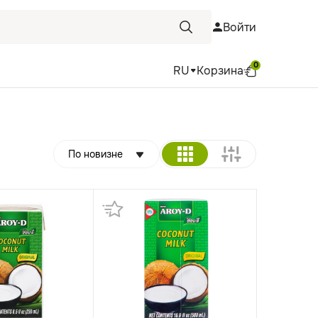
Войти
0
RU
Корзина
По новизне