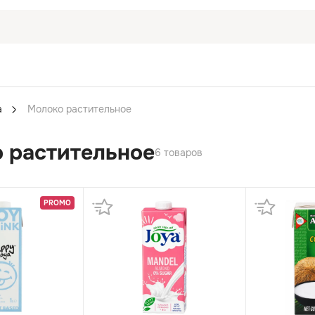
а
Молоко растительное
 растительное
6 товаров
PROMO