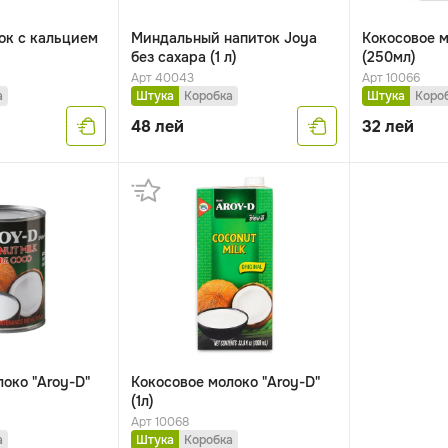
ок с кальцием
Миндальный напиток Joya
Кокосовое м
без сахара (1 л)
(250мл)
Арт 40043
Арт 10066
а
Штука
Коробка
Штука
Коро
48
лей
32
лей
око "Aroy-D"
Кокосовое молоко "Aroy-D"
(1л)
Арт 10068
а
Штука
Коробка