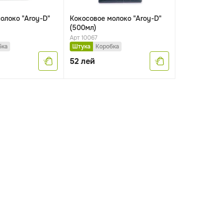
олоко "Aroy-D"
Кокосовое молоко "Aroy-D"
(500мл)
Арт 10067
бка
Штука
Коробка
52
лей