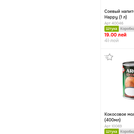
Соевый напит
Happy (1 л)
Арт 40046
Штука
Коробк
19.00
лей
41
лей
Кокосовое мол
(400мл)
Арт 10069
Штука
Коробк