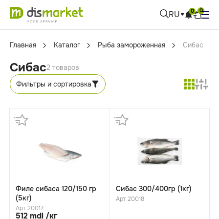
0
0
RU
Главная
Каталог
Рыба замороженная
Сибас
Сибас
2 товаров
Фильтры и сортировка
Филе сибаса 120/150 гр
Cибас 300/400гр (1кг)
(5кг)
Арт 20018
Арт 20017
512 mdl /кг