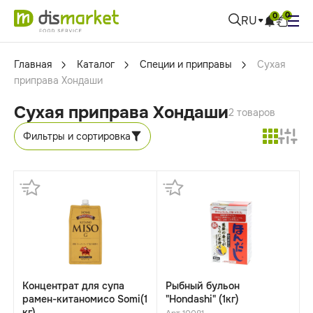
0
0
RU
Главная
Каталог
Специи и приправы
Сухая
приправа Хондаши
Сухая приправа Хондаши
2 товаров
Фильтры и сортировка
Концентрат для супа
Рыбный бульон
рамен-китаномисо Somi(1
"Hondashi" (1кг)
кг)