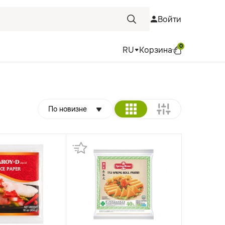
Войти
0
RU
Корзина
По новизне