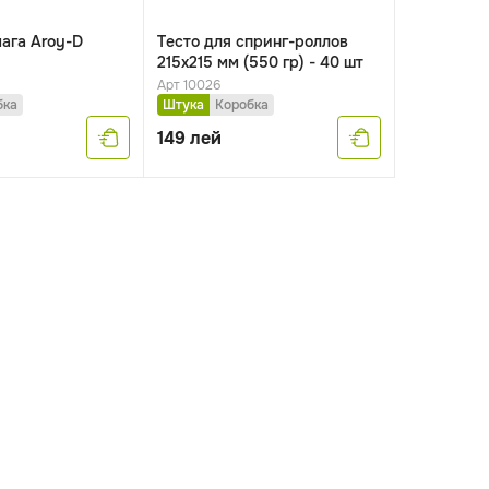
ага Aroy-D
Tесто для спринг-роллов
215x215 мм (550 гр) - 40 шт
Арт 10026
бка
Штука
Коробка
149
лей