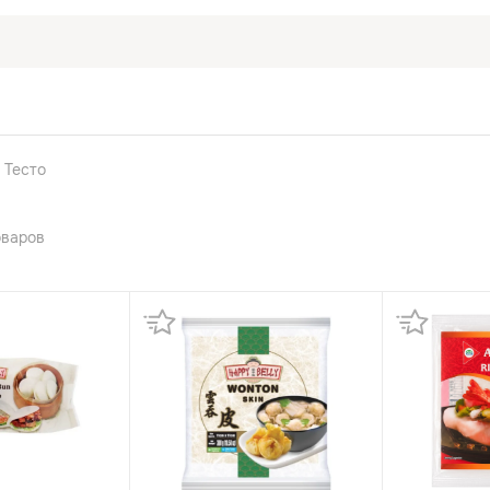
Тесто
оваров