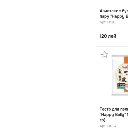
Азиатские бу
пару "Happy B
Арт 10136
120
лей
Tесто для пел
"Happy Belly" 
гр)
Арт 10024