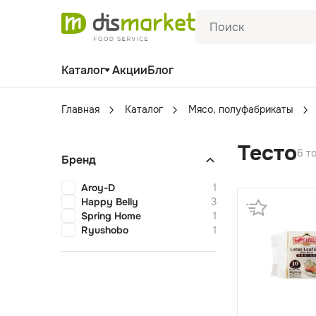
Каталог
Акции
Блог
Главная
Каталог
Мясо, полуфабрикаты
Тесто
6 т
Бренд
Aroy-D
1
Happy Belly
3
Spring Home
1
Ryushobo
1