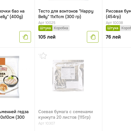
лочки бао на
Tесто для вонтонов "Happy
Рисовая бум
elly" (400g)
Belly" 11x11cm (300 гр)
(454гр)
Арт 10025
Арт 10038
Штука
Коробка
Штука
Коро
105
лей
76
лей
ьменней гедза
Соевая бумага с семенами
10x10см (300
кунжута 20 листов (115гр)
Арт 10307