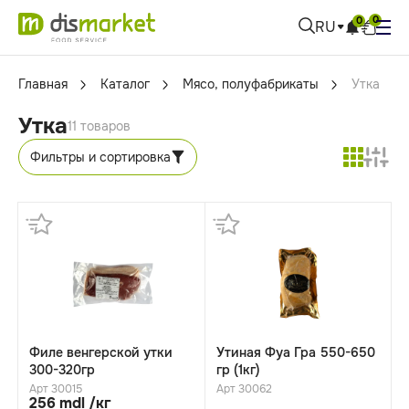
0
0
RU
Главная
Каталог
Мясо, полуфабрикаты
Утка
Утка
11 товаров
Фильтры и сортировка
Филе венгерской утки
Утиная Фуа Гра 550-650
300-320гр
гр (1кг)
Арт 30015
Арт 30062
256 mdl /кг