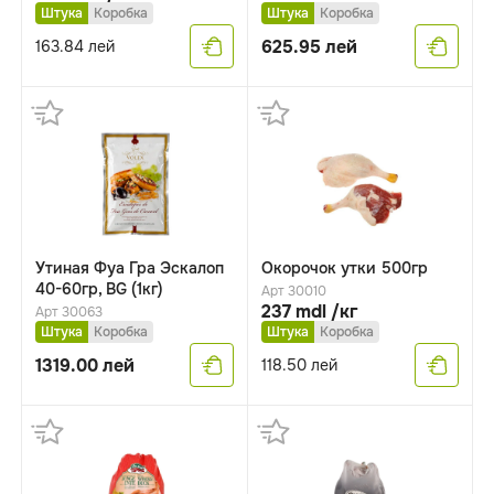
Штука
Коробка
Штука
Коробка
625.95
лей
163.84
лей
Утиная Фуа Гра Эскалоп
Окорочок утки 500гр
40-60гр, BG (1кг)
Арт 30010
237 mdl /кг
Арт 30063
Штука
Коробка
Штука
Коробка
1319.00
лей
118.50
лей