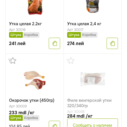
Утка целая 2.2кг
Утка целая 2,4 кг
Арт 30016
Арт 30017
Штука
Коробка
Штука
Коробка
241
лей
274
лей
Окорочок утки (450гр)
Филе венгерской утки
320/340гр
Арт 30009
Арт 30068
233 mdl /кг
284 mdl /кг
Штука
Коробка
Сообщить о наличии
104.85
лей