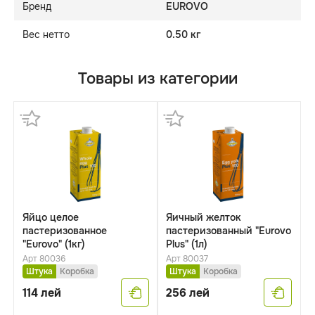
Бренд
EUROVO
Вес нетто
0.50 кг
Товары из категории
Яйцо целое
Яичный желток
пастеризованноe
пастеризованный "Eurovo
"Eurovo" (1кг)
Plus" (1л)
Арт 80036
Арт 80037
Штука
Коробка
Штука
Коробка
114
лей
256
лей