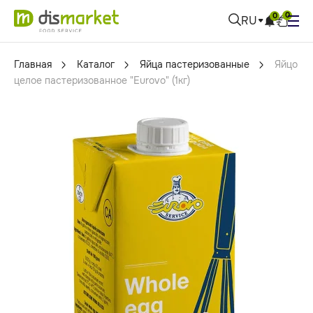
0
0
RU
Главная
Каталог
Яйца пастеризованные
Яйцо
целое пастеризованноe "Eurovo" (1кг)