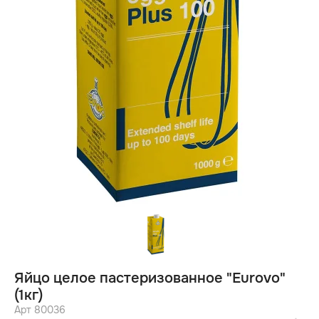
Яйцо целое пастеризованноe "Eurovo"
(1кг)
Арт 80036