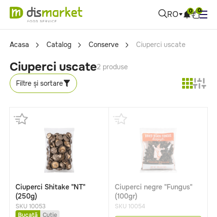
0
0
RO
Acasa
Catalog
Conserve
Ciuperci uscate
Ciuperci uscate
2 produse
Filtre și sortare
Ciuperci Shitake "NT"
Ciuperci negre "Fungus"
(250g)
(100gr)
SKU 10053
SKU 10054
Bucată
Cutie