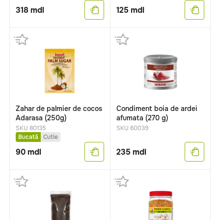
318
mdl
125
mdl
Zahar de palmier de cocos
Condiment boia de ardei
Adarasa (250g)
afumata (270 g)
SKU 80135
SKU 60039
Bucată
Cutie
90
mdl
235
mdl