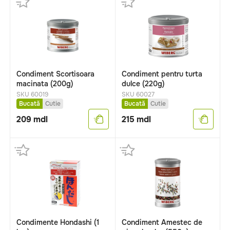
Condiment Scortisoara
Condiment pentru turta
macinata (200g)
dulce (220g)
SKU 60019
SKU 60027
Bucată
Cutie
Bucată
Cutie
209
mdl
215
mdl
Condimente Hondashi (1
Condiment Amestec de