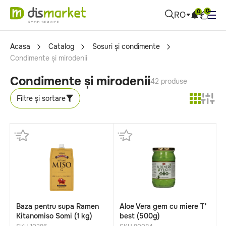
0
0
RO
Acasa
Catalog
Sosuri și condimente
Condimente și mirodenii
Condimente și mirodenii
42 produse
Filtre și sortare
Baza pentru supa Ramen
Aloe Vera gem cu miere T'
Kitanomiso Somi (1 kg)
best (500g)