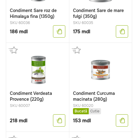
Condiment Sare roz de
Condiment Sare de mare
Himalaya fina (1350g)
fulgi (350g)
SKU 60036
SKU 60035
186
mdl
175
mdl
Condiment Verdeata
Condiment Curcuma
Provence (220g)
macinata (280g)
SKU 60007
SKU 60020
Bucată
Cutie
218
mdl
153
mdl