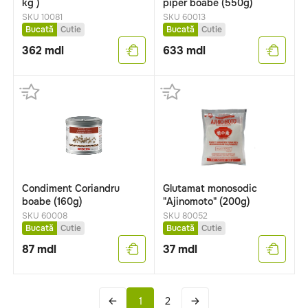
kg )
piper boabe (550g)
SKU 10081
SKU 60013
Bucată
Cutie
Bucată
Cutie
362
mdl
633
mdl
Condiment Coriandru
Glutamat monosodic
boabe (160g)
"Ajinomoto" (200g)
SKU 60008
SKU 80052
Bucată
Cutie
Bucată
Cutie
87
mdl
37
mdl
1
2