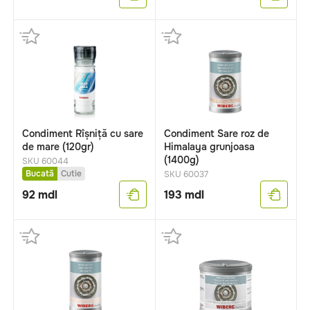
Condiment Rîșniță cu sare
Condiment Sare roz de
de mare (120gr)
Himalaya grunjoasa
(1400g)
SKU 60044
Bucată
Cutie
SKU 60037
92
mdl
193
mdl