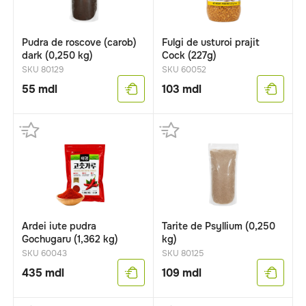
Pudra de roscove (carob)
Fulgi de usturoi prajit
dark (0,250 kg)
Cock (227g)
SKU 80129
SKU 60052
55
mdl
103
mdl
Ardei iute pudra
Tarite de Psyllium (0,250
Gochugaru (1,362 kg)
kg)
SKU 60043
SKU 80125
435
mdl
109
mdl