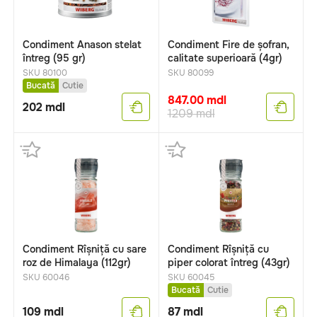
Condiment Anason stelat
Condiment Fire de șofran,
întreg (95 gr)
calitate superioară (4gr)
SKU 80100
SKU 80099
Bucată
Cutie
847.00
mdl
202
mdl
1209
mdl
Condiment Rîșniță cu sare
Condiment Rîșniță cu
roz de Himalaya (112gr)
piper colorat întreg (43gr)
SKU 60046
SKU 60045
Bucată
Cutie
109
mdl
87
mdl