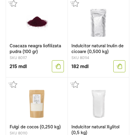
Coacaza neagra liofilizata
Indulcitor natural Inulin de
pudra (100 gr)
cicoare (0,500 kg)
SKU 80117
SKU 80114
215
mdl
182
mdl
Fulgi de cocos (0,250 kg)
Indulcitor natural Xylitol
(0,5 kg)
SKU 80110