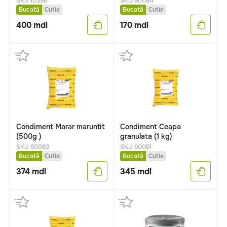
SKU 10396
SKU 90084
Bucată
Cutie
Bucată
Cutie
400
mdl
170
mdl
Condiment Marar maruntit
Condiment Ceapa
(500g )
granulata (1 kg)
SKU 60063
SKU 60061
Bucată
Cutie
Bucată
Cutie
374
mdl
345
mdl