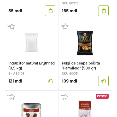
SKU 80109
55
mdl
165
mdl
Indulcitor natural Erythritol
Fulgi de ceapa prăjita
(0,5 kg)
"Farmfield" (500 gr)
SKU 80108
SKU 60051
121
mdl
109
mdl
PROMO