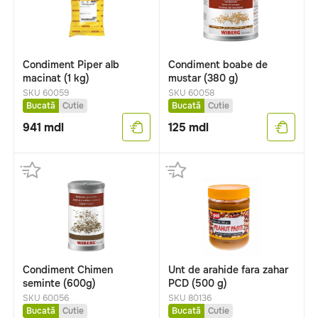
Condiment Piper alb
Condiment boabe de
macinat (1 kg)
mustar (380 g)
SKU 60059
SKU 60058
Bucată
Cutie
Bucată
Cutie
941
mdl
125
mdl
Condiment Chimen
Unt de arahide fara zahar
seminte (600g)
PCD (500 g)
SKU 60056
SKU 80136
Bucată
Cutie
Bucată
Cutie