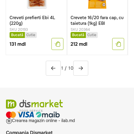
Creveti prefierti Ebi 4L
Crevete 16/20 fara cap, cu
C
(220g)
taietura (1kg) EBI
t
SKU 20193
SKU 20364
S
Bucată
Cutie
Bucată
Cutie
131
mdl
212
mdl
1
/
10
Crearea magazin online - ilab.md
Compania Dismarket