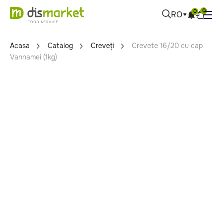
0
0
RO
Acasa
Catalog
Creveți
Crevete 16/20 cu cap
Vannamei (1kg)