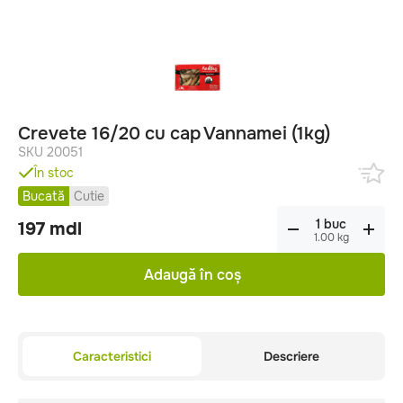
Crevete 16/20 cu cap Vannamei (1kg)
SKU 20051
În stoc
Bucată
Cutie
197
mdl
1.00
kg
Adaugă în coș
Caracteristici
Descriere