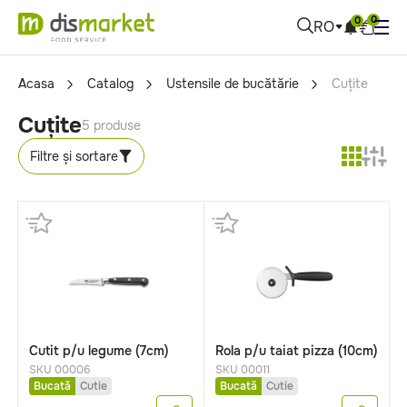
0
0
RO
Acasa
Catalog
Ustensile de bucătărie
Cuțite
Cuțite
5 produse
Filtre și sortare
Cutit p/u legume (7cm)
Rola p/u taiat pizza (10cm)
SKU 00006
SKU 00011
Bucată
Cutie
Bucată
Cutie