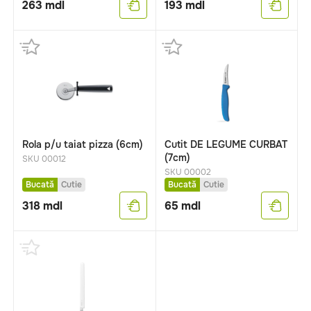
263
mdl
193
mdl
Rola p/u taiat pizza (6cm)
Cutit DE LEGUME CURBAT
(7cm)
SKU 00012
SKU 00002
Bucată
Cutie
Bucată
Cutie
318
mdl
65
mdl