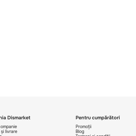
ia Dismarket
Pentru cumpărători
companie
Promoții
și livrare
Blog