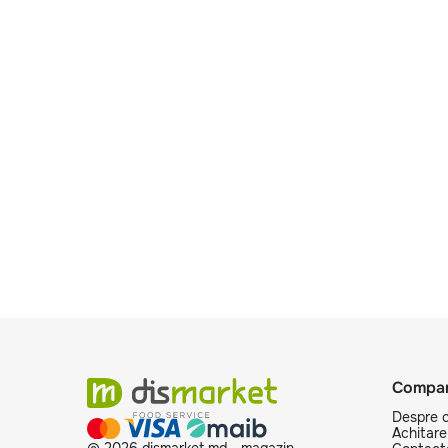
Compan
Despre 
Achitare 