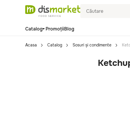
Catalog
Promoții
Blog
Acasa
Catalog
Sosuri și condimente
Ket
Ketchu