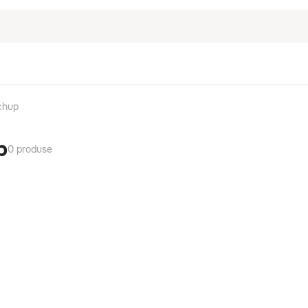
chup
p
0 produse