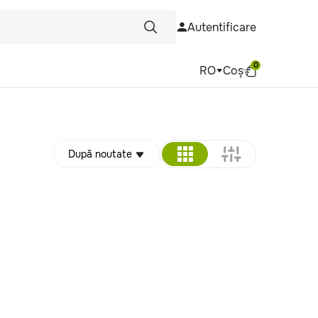
Autentificare
0
RO
Coș
După noutate