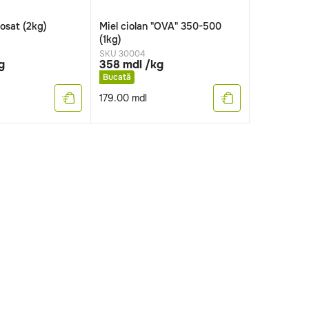
zosat (2kg)
Miel ciolan "OVA" 350-500
(1kg)
SKU 30004
g
358 mdl /kg
Bucată
179.00
mdl