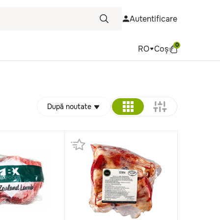
Autentificare
0
RO
Coș
După noutate