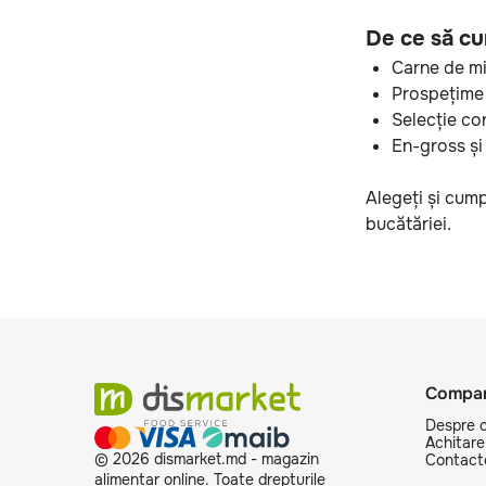
De ce să cu
Carne de mie
Prospețime 
Selecție co
En-gross și
Alegeți și cump
bucătăriei.
Compan
Despre 
Achitare 
© 2026 dismarket.md - magazin
Contact
alimentar online. Toate drepturile