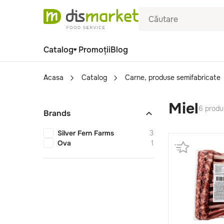
Catalog
Promoții
Blog
Acasa
Catalog
Carne, produse semifabricate
Miel
6 produ
Brands
Silver Fern Farms
3
Ova
1