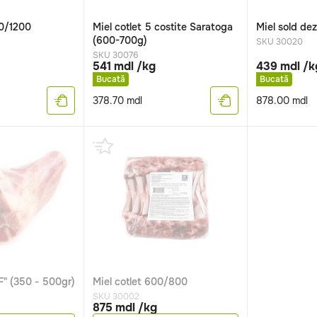
00/1200
Miel cotlet 5 costite Saratoga
Miel sold de
(600-700g)
SKU 30020
SKU 30076
541 mdl /kg
439 mdl /k
Bucată
Bucată
378.70
mdl
878.00
mdl
FF" (350 - 500gr)
Miel cotlet 600/800
SKU 30002
875 mdl /kg