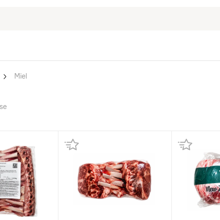
Miel
se