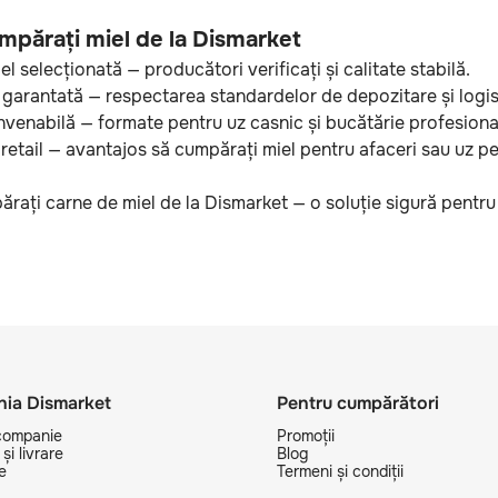
mpărați miel de la Dismarket
l selecționată — producători verificați și calitate stabilă.
garantată — respectarea standardelor de depozitare și logis
nvenabilă — formate pentru uz casnic și bucătărie profesiona
 retail — avantajos să cumpărați miel pentru afaceri sau uz pe
ărați carne de miel de la Dismarket — o soluție sigură pentru
ia Dismarket
Pentru cumpărători
companie
Promoții
și livrare
Blog
e
Termeni și condiții