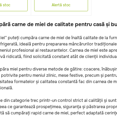
tă stoc
Alertă stoc
ără carne de miel de calitate pentru casă și bu
iel” puteți cumpăra carne de miel de înaltă calitate de la furn
frigerată, ideală pentru prepararea mâncărurilor tradiționale
eniul profesional al restaurantelor. Carnea de miel este apre
ivă ridicată, fiind solicitată constant atât de clienții individu
păra miel pentru diverse metode de gătire: coacere, înăbușire
potrivite pentru meniul zilnic, mese festive, precum și pentru
sitatea formatelor și calitatea constantă fac din carnea de mi
sională.
 din categorie trec printr-un control strict al calității și su
eea ce garantează prospețimea, siguranța și păstrarea propri
ajută să cumpărați rapid carne de miel, perfect adaptată ceri