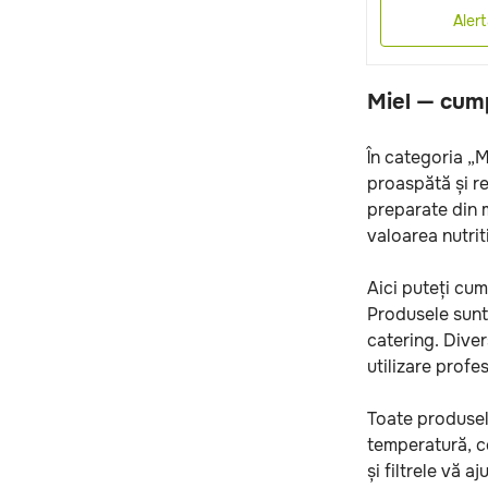
Aler
Miel — cump
În categoria „M
proaspătă și re
preparate din m
valoarea nutrit
Aici puteți cum
Produsele sunt 
catering. Diver
utilizare profe
Toate produsele
temperatură, c
și filtrele vă 