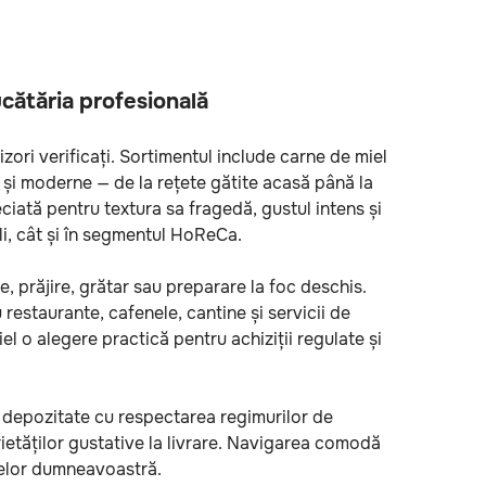
cătăria profesională
izori verificați. Sortimentul include carne de miel
 și moderne — de la rețete gătite acasă până la
ciată pentru textura sa fragedă, gustul intens și
ali, cât și în segmentul HoReCa.
, prăjire, grătar sau preparare la foc deschis.
 restaurante, cafenele, cantine și servicii de
el o alegere practică pentru achiziții regulate și
nt depozitate cu respectarea regimurilor de
etăților gustative la livrare. Navigarea comodă
nțelor dumneavoastră.