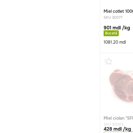
Miel cotlet 10
SKU 30077
901 mdl /kg
Bucată
1081.20
mdl
Miel ciolan "S
SKU 30003
428 mdl /kg