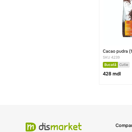
Cacao pudra (
SKU 4239
Bucată
Cutie
428
mdl
Compan