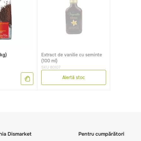
1kg)
Extract de vanilie cu seminte
(100 ml)
SKU 80107
Alertă stoc
ia Dismarket
Pentru cumpărători