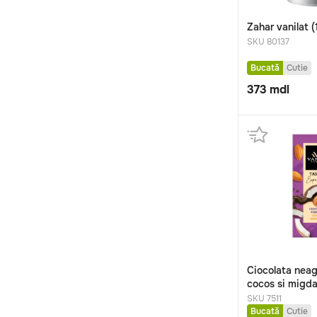
Zahar vanilat (
SKU 80137
Bucată
Cutie
373
mdl
Ciocolata neag
cocos si migda
SKU 7511
Bucată
Cutie