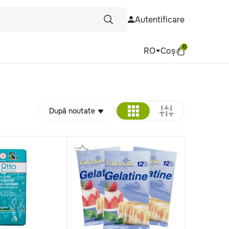
Autentificare
0
RO
Coș
După noutate