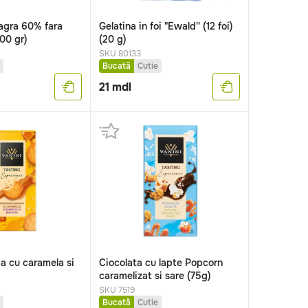
agra 60% fara
Gelatina in foi "Ewald'' (12 foi)
00 gr)
(20 g)
SKU 80133
Bucată
Cutie
21
mdl
ba cu caramela si
Ciocolata cu lapte Popcorn
caramelizat si sare (75g)
SKU 7519
Bucată
Cutie