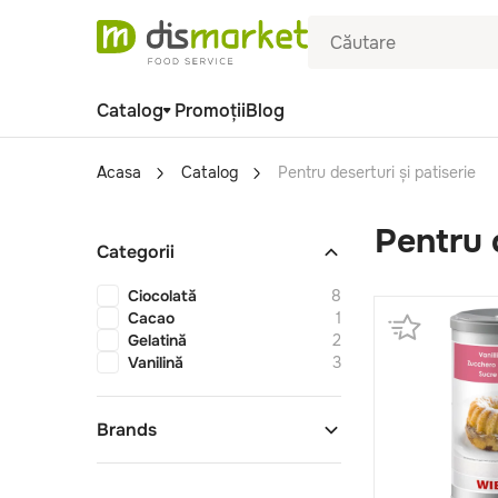
Catalog
Promoții
Blog
Acasa
Catalog
Pentru deserturi și patiserie
Pentru d
Categorii
Ciocolată
8
Cacao
1
Gelatină
2
Vanilină
3
Brands