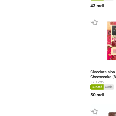
43
mdl
Ciocolata alba
Cheesecake (
SKU 7215
Bucată
Cutie
50
mdl