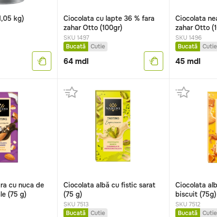
1,05 kg)
Ciocolata cu lapte 36 % fara
Ciocolata ne
zahar Otto (100gr)
zahar Otto (1
SKU 1497
SKU 1496
Bucată
Cutie
Bucată
Cutie
64
mdl
45
mdl
ra cu nuca de
Ciocolata albă cu fistic sarat
Ciocolata al
le (75 g)
(75 g)
biscuit (75g)
SKU 7513
SKU 7512
Bucată
Cutie
Bucată
Cutie