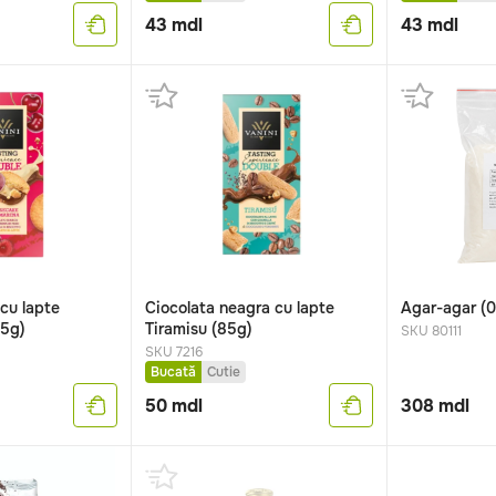
43
mdl
43
mdl
 cu lapte
Ciocolata neagra cu lapte
Agar-agar (0
85g)
Tiramisu (85g)
SKU 80111
SKU 7216
Bucată
Cutie
50
mdl
308
mdl