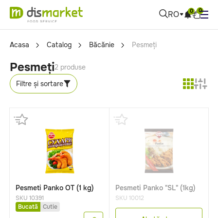
0
0
RO
Acasa
Catalog
Băcănie
Pesmeți
Pesmeți
2 produse
Filtre și sortare
Pesmeti Panko OT (1 kg)
Pesmeti Panko "SL" (1kg)
SKU 10391
SKU 10012
Bucată
Cutie