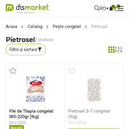
0
0
RO
Acasa
Catalog
Pește congelat
Pietrosel
Pietrosel
2 produse
Filtre și sortare
File de Tilapia congelat
Pietrosel 5-7 congelat
180-220gr (1kg)
(1kg)
SKU 20141
SKU 60031
Bucată