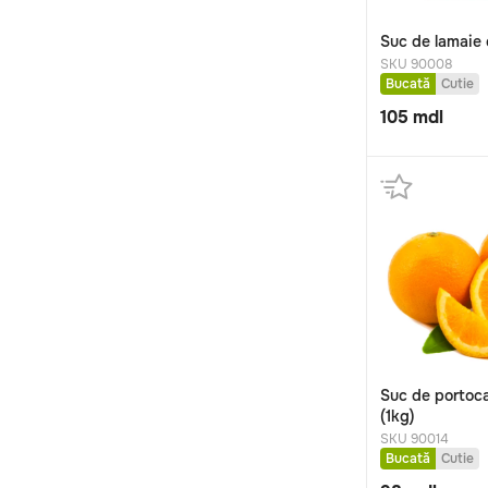
Suc de lamaie 
SKU 90008
Bucată
Cutie
105
mdl
Suc de portoca
(1kg)
SKU 90014
Bucată
Cutie