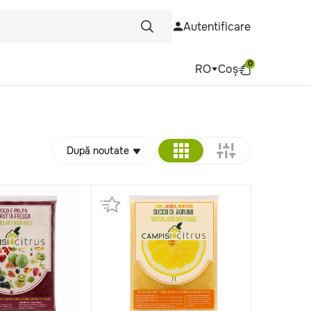
Autentificare
0
RO
Coș
După noutate