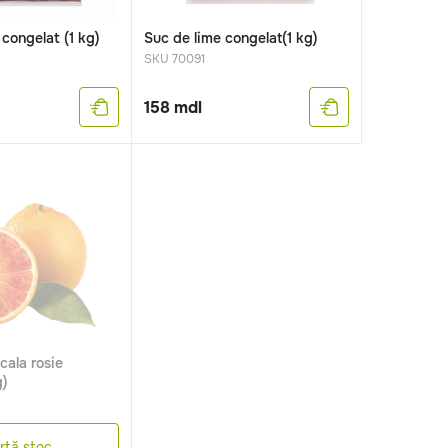
congelat (1 kg)
Suc de lime congelat(1 kg)
SKU 70091
158
mdl
cala rosie
g)
rtă stoc