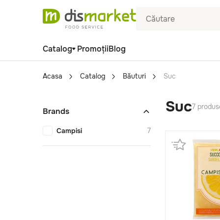
Catalog
Promoții
Blog
Acasa
Catalog
Băuturi
Suc
Suc
7 produs
Brands
Campisi
7