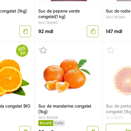
congelat (1kg)
Suc de pepene verde
Suc de rodie 
congelat(1 kg)
SKU 90064
SKU 90065
92
mdl
147
mdl
la congelat BIO
Suc de mandarine congelat
Suc de porto
(1kg)
congelat (1k
SKU 90009
SKU 90011
Bucată
Cutie
Ale