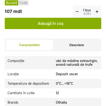
Bucată
Cutie
107
mdl
0.25
l
Adaugă în coș
Caracteristici
Descriere
Compoziție
ulei de măsline extravirgin,
aromă naturală de trufe
Locație
Depozit uscat
Temperatura de depozitare
0°C...+18°C
Cantitate în cutie
12
Brands
Olitalia