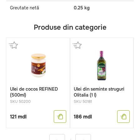
Greutate netă
0.25 kg
Produse din categorie
Ulei de cocos REFINED
Ulei din seminte struguri
U
(500ml)
Olitalia (1 l)
D
SKU 50200
SKU 50181
S
121
mdl
186
mdl
6