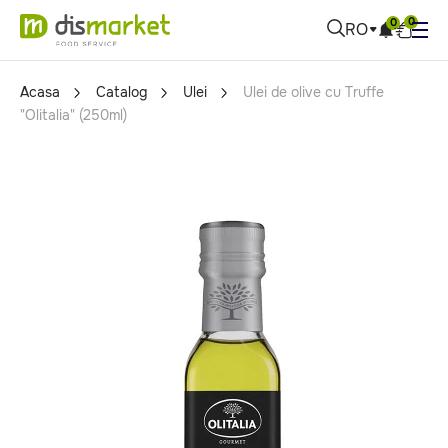
0
0
RO
Acasa
Catalog
Ulei
Ulei de olive cu Truffe
"Olitalia" (250ml)