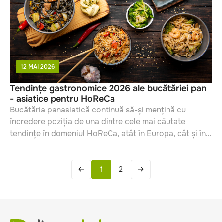
12 MAI 2026
Tendințe gastronomice 2026 ale bucătăriei pan
- asiatice pentru HoReCa
Bucătăria panasiatică continuă să-și mențină cu
încredere poziția de una dintre cele mai căutate
tendințe în domeniul HoReCa, atât în ​​Europa, cât și în
întreaga lume.
1
2