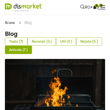
0
0
RO
Acasa
Blog
Blog
Toate (7)
Recenzii (3 )
Util (3 )
Rețete (5 )
Articole (7 )