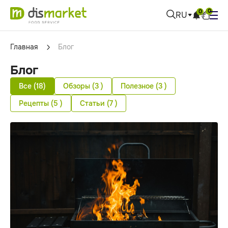
0
0
RU
Главная
Блог
Блог
Все (18)
Обзоры (3 )
Полезное (3 )
Рецепты (5 )
Статьи (7 )