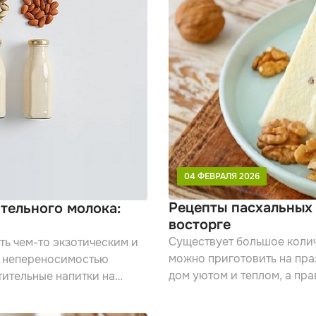
04 ФЕВРАЛЯ 2026
Рецепты пасхальных 
ительного молока:
восторге
Существует большое колич
ть чем-то экзотическим и
можно приготовить на пра
 с непереносимостью
дом уютом и теплом, а пр
тительные напитки на
настоящим символом торж
 вкуса или просто