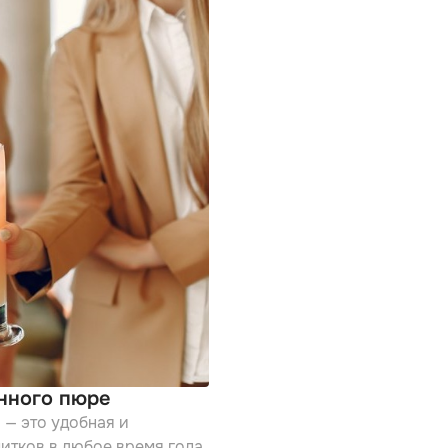
нного пюре
 — это удобная и
итков в любое время года.