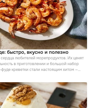
де: быстро, вкусно и полезно
 сердца любителей морепродуктов. Их ценят
льность в приготовлении и большой набор
т-фуде креветки стали настоящим хитом —
быстро, они отлично сочетаются с соусами,
рция горячих ароматных креветок может стать