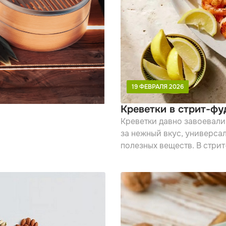
19 ФЕВРАЛЯ 2026
Креветки в стрит-фу
Креветки давно завоевали
за нежный вкус, универса
полезных веществ. В стри
готовятся они достаточно 
овощами и специями, а по
полноценным перекусом.