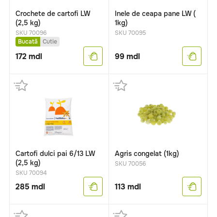
Crochete de cartofi LW
Inele de ceapa pane LW (
(2,5 kg)
1kg)
SKU 70096
SKU 70095
Bucată
Cutie
172
mdl
99
mdl
Cartofi dulci pai 6/13 LW
Agris congelat (1kg)
(2,5 kg)
SKU 70056
SKU 70094
285
mdl
113
mdl