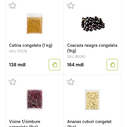
Catina congelata (1 kg)
Coacaza neagra congelata
(1kg)
SKU 70078
SKU 80063
138
mdl
164
mdl
Visine f/simbure
Ananas cuburi congelat