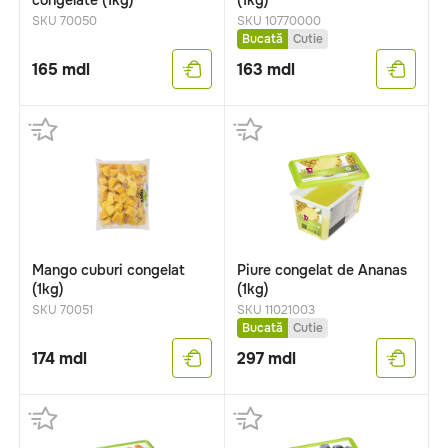
congelate (1kg)
(1kg)
SKU 70050
SKU 10770000
Bucată
Cutie
165
mdl
163
mdl
Mango cuburi congelat
Piure congelat de Ananas
(1kg)
(1kg)
SKU 70051
SKU 11021003
Bucată
Cutie
174
mdl
297
mdl