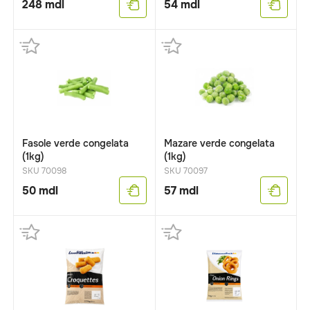
248
mdl
54
mdl
Fasole verde congelata
Mazare verde congelata
(1kg)
(1kg)
SKU 70098
SKU 70097
50
mdl
57
mdl