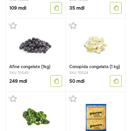
109
mdl
35
mdl
Afine congelate (1kg)
Conopida congelata (1 kg)
SKU 70049
SKU 70024
249
mdl
50
mdl