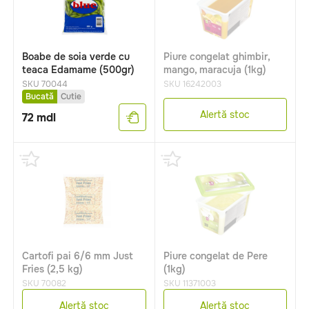
Boabe de soia verde cu
Piure congelat ghimbir,
teaca Edamame (500gr)
mango, maracuja (1kg)
SKU 70044
SKU 16242003
Bucată
Cutie
Alertă stoc
72
mdl
Cartofi pai 6/6 mm Just
Piure congelat de Pere
Fries (2,5 kg)
(1kg)
SKU 70082
SKU 11371003
Alertă stoc
Alertă stoc