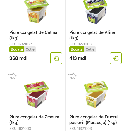
Piure congelat de Catina
Piure congelat de Afine
(1kg)
(1kg)
SKU 16321077
SKU 11271003
Bucată
Cutie
Bucată
Cutie
368
mdl
413
mdl
Piure congelat de Zmeura
Piure congelat de Fructul
(1kg)
pasiunii (Maracuja) (1kg)
SKU 11131003
SKU 11321003