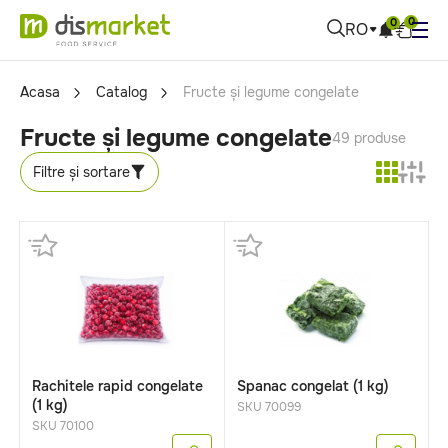
0
0
RO
Acasa
Catalog
Fructe și legume congelate
Fructe și legume congelate
49 produse
Filtre și sortare
Rachitele rapid congelate
Spanac congelat (1 kg)
(1 kg)
SKU 70099
SKU 70100