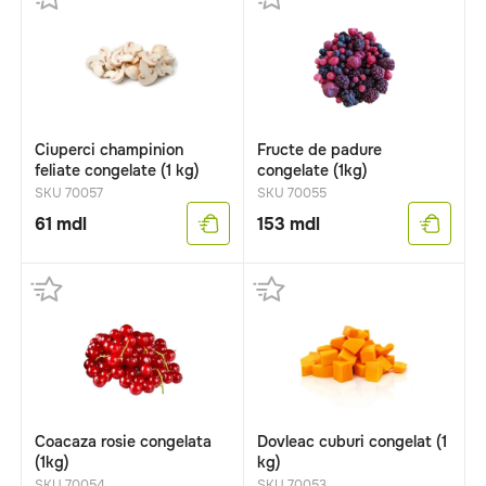
Ciuperci champinion
Fructe de padure
feliate congelate (1 kg)
congelate (1kg)
SKU 70057
SKU 70055
61
mdl
153
mdl
Coacaza rosie congelata
Dovleac cuburi congelat (1
(1kg)
kg)
SKU 70054
SKU 70053