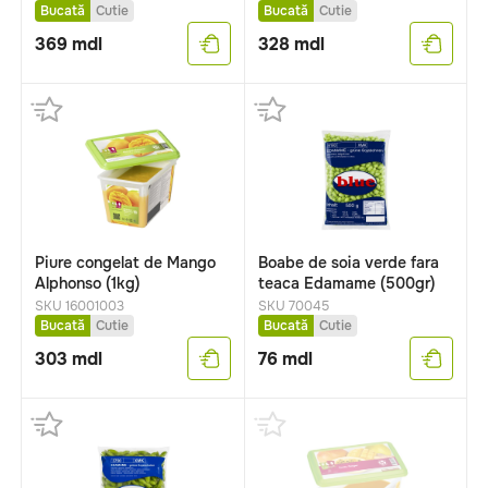
Bucată
Cutie
Bucată
Cutie
369
mdl
328
mdl
Piure congelat de Mango
Boabe de soia verde fara
Alphonso (1kg)
teaca Edamame (500gr)
SKU 16001003
SKU 70045
Bucată
Cutie
Bucată
Cutie
303
mdl
76
mdl