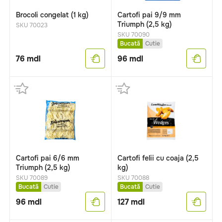
Brocoli congelat (1 kg)
Cartofi pai 9/9 mm
Triumph (2,5 kg)
SKU 70023
SKU 70090
Bucată
Cutie
76
mdl
96
mdl
Cartofi pai 6/6 mm
Cartofi felii cu coaja (2,5
Triumph (2,5 kg)
kg)
SKU 70089
SKU 70088
Bucată
Cutie
Bucată
Cutie
96
mdl
127
mdl