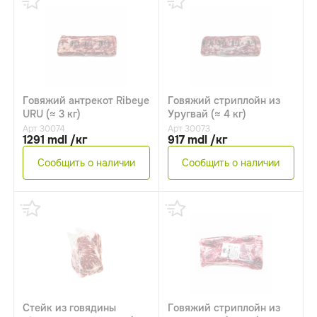
Говяжий антрекот Ribeye
Говяжий стриплойн из
URU (≈ 3 кг)
Уругвай (≈ 4 кг)
Арт 30074
Арт 30073
1291 mdl /кг
917 mdl /кг
Сообщить о наличии
Сообщить о наличии
Стейк из говядины
Говяжий стриплойн из