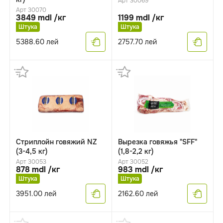
Арт 30069
Арт 30070
3849 mdl /кг
1199 mdl /кг
Штука
Штука
5388.60
лей
2757.70
лей
Стриплойн говяжий NZ
Вырезка говяжья "SFF"
(3-4,5 кг)
(1,8-2,2 кг)
Арт 30053
Арт 30052
878 mdl /кг
983 mdl /кг
Штука
Штука
3951.00
лей
2162.60
лей